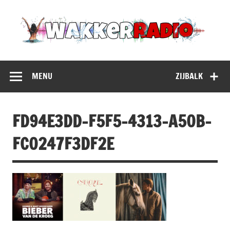
Doorgaan
naar
inhoud
WakkerRadio
Daar Blijf Je Voor Wakker!
MENU
ZIJBALK
FD94E3DD-F5F5-4313-A50B-
FC0247F3DF2E