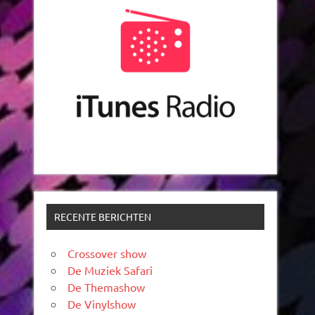
RECENTE BERICHTEN
Crossover show
De Muziek Safari
De Themashow
De Vinylshow