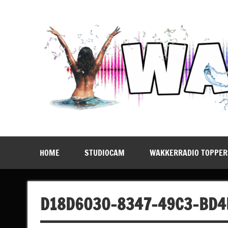
Doorgaan
naar
inhoud
WakkerRadio
Daar Blijf Je Voor Wakker!
HOME
STUDIOCAM
WAKKERRADIO TOPPER
D18D6030-8347-49C3-BD4