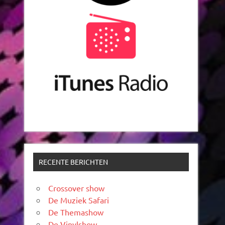
RECENTE BERICHTEN
Crossover show
De Muziek Safari
De Themashow
De Vinylshow