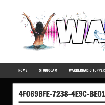
Doorgaan
naar
inhoud
WakkerRadio
Daar Blijf Je Voor Wakker!
HOME
STUDIOCAM
WAKKERRADIO TOPPER
4F069BFE-7238-4E9C-BE01