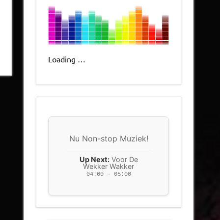
Loading …
Nu Non-stop Muziek!
Up Next:
Voor De
Wekker Wakker
04:00 - 05:00