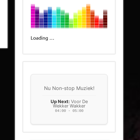
Loading …
Nu Non-stop Muziek!
Up Next:
Voor De
Wekker Wakker
04:00 - 05:00