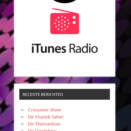
RECENTE BERICHTEN
Crossover show
De Muziek Safari
De Themashow
De Vinylshow