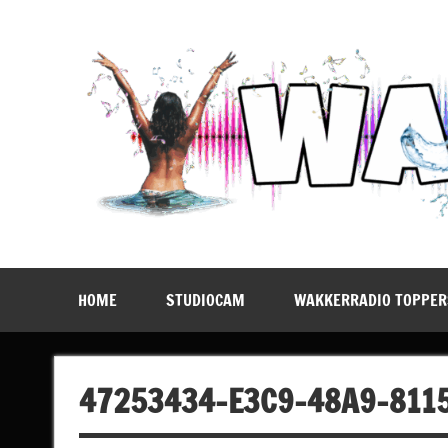
Doorgaan
naar
inhoud
WakkerRadio
Daar Blijf Je Voor Wakker!
HOME
STUDIOCAM
WAKKERRADIO TOPPER
47253434-E3C9-48A9-811